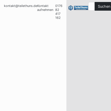
kontakt@teilethuns.de
Kontakt
0176
Suchen
aufnehmen
82
417
162