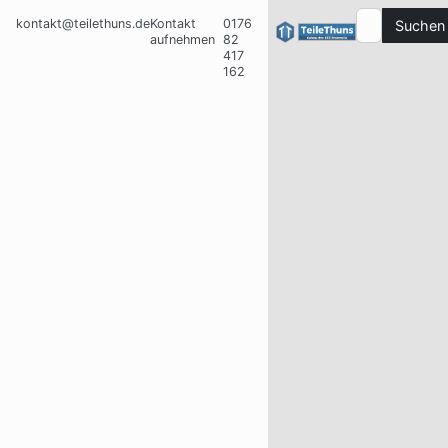
kontakt@teilethuns.de
Kontakt
0176
Suchen
aufnehmen
82
417
162