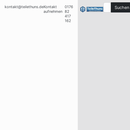
kontakt@teilethuns.de
Kontakt
0176
Suchen
aufnehmen
82
417
162