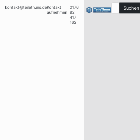
kontakt@teilethuns.de
Kontakt
0176
Suchen
aufnehmen
82
417
162