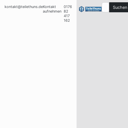
kontakt@teilethuns.de
Kontakt
0176
Suchen
aufnehmen
82
417
162