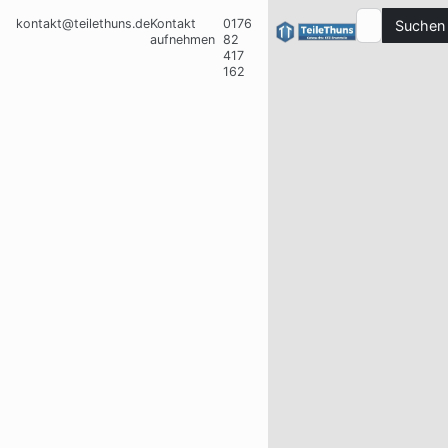
kontakt@teilethuns.de
Kontakt
0176
Suchen
aufnehmen
82
417
162