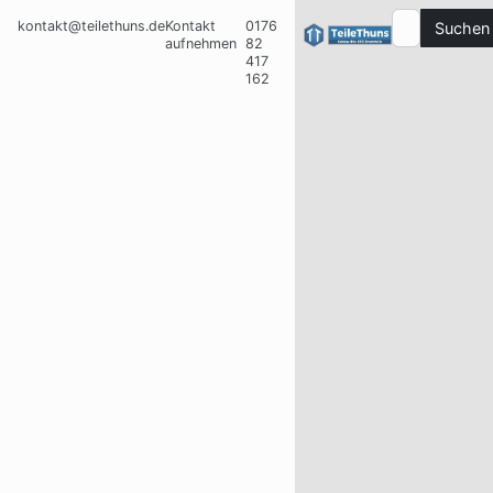
kontakt@teilethuns.de
Kontakt
0176
Suchen
aufnehmen
82
417
162