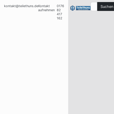
kontakt@teilethuns.de
Kontakt
0176
Suchen
aufnehmen
82
417
162