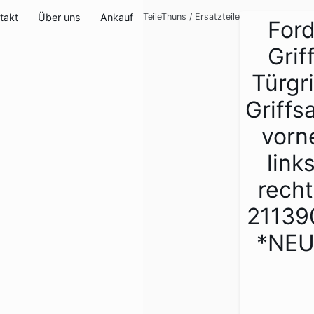
takt
Über uns
Ankauf
TeileThuns
/
Ersatzteile
For
Grif
Türgri
Griffs
vorn
link
recht
21139
*NEU