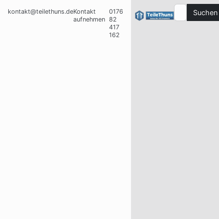
kontakt@teilethuns.de
Kontakt
0176
Suchen
aufnehmen
82
417
162