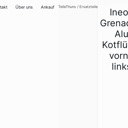
takt
Über uns
Ankauf
TeileThuns
/
Ersatzteile
Ine
Grena
Al
Kotflü
vor
link