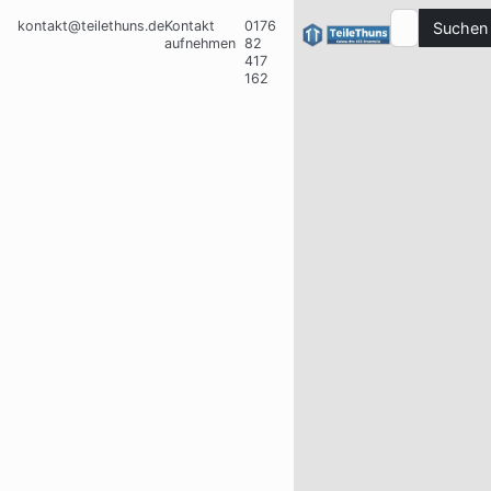
kontakt@teilethuns.de
Kontakt
0176
Suchen
aufnehmen
82
417
162