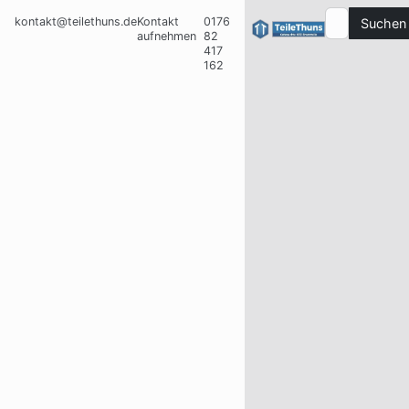
kontakt@teilethuns.de
Kontakt
0176
Suchen
aufnehmen
82
417
162