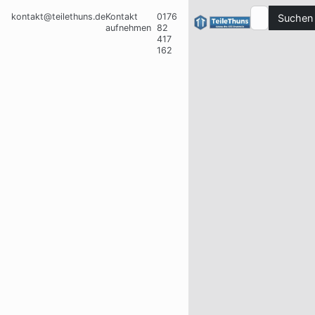
kontakt@teilethuns.de
Kontakt
0176
Suchen
aufnehmen
82
417
162