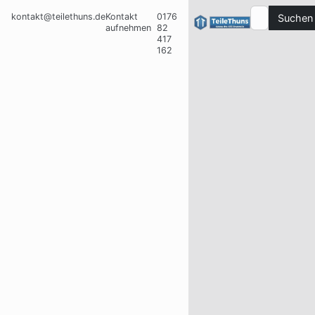
kontakt@teilethuns.de
Kontakt
0176
Suchen
aufnehmen
82
417
162