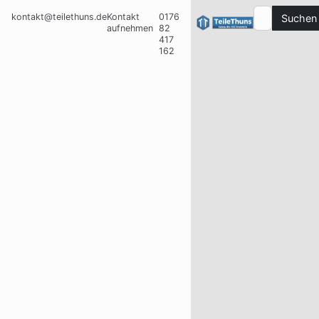
kontakt@teilethuns.de
Kontakt
0176
Suchen
aufnehmen
82
417
162