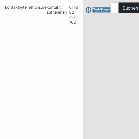
kontakt@teilethuns.de
Kontakt
0176
Suchen
aufnehmen
82
417
162