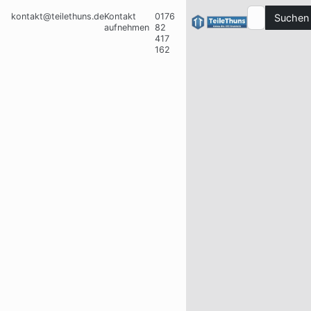
kontakt@teilethuns.de
Kontakt
0176
Suchen
aufnehmen
82
417
162