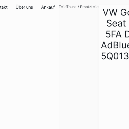
takt
Über uns
Ankauf
TeileThuns
/
Ersatzteile
VW Gol
Seat
5FA D
AdBlu
5Q013