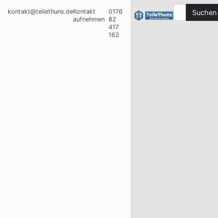
kontakt@teilethuns.de
Kontakt
0176
Suchen
aufnehmen
82
417
162