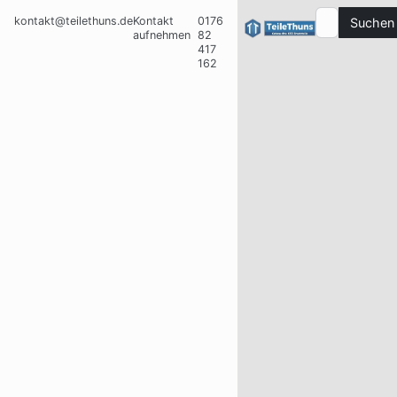
kontakt@teilethuns.de
Kontakt
0176
Suchen
aufnehmen
82
417
162