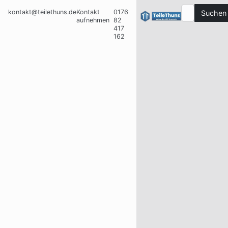
kontakt@teilethuns.de
Kontakt
0176
Suchen
aufnehmen
82
417
162