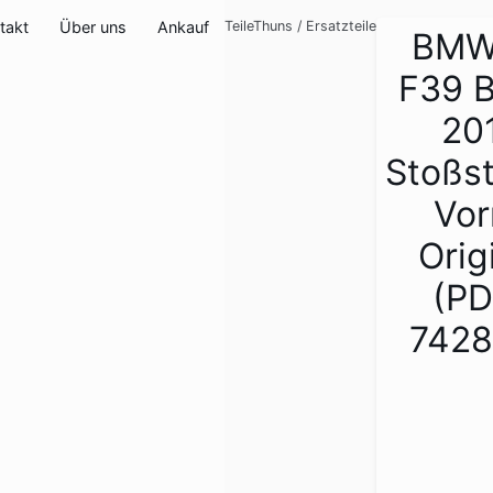
takt
Über uns
Ankauf
TeileThuns
/
Ersatzteile
BMW
F39 B
20
Stoßs
Vor
Orig
(PD
7428