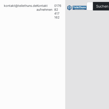
kontakt@teilethuns.de
Kontakt
0176
Suchen
aufnehmen
82
417
162