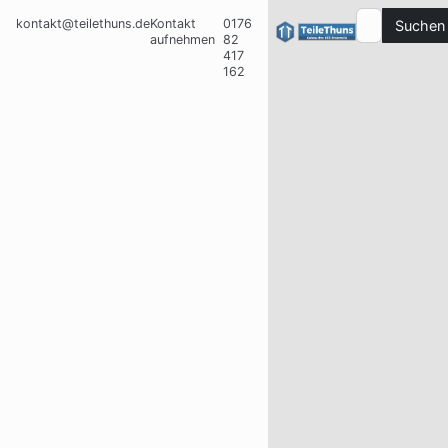
kontakt@teilethuns.de
Kontakt
0176
Suchen
aufnehmen
82
417
162