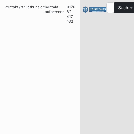
kontakt@teilethuns.de
Kontakt
0176
Suchen
aufnehmen
82
417
162