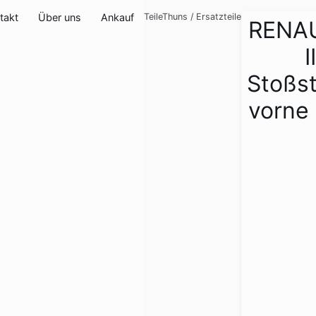
takt
Über uns
Ankauf
TeileThuns
/
Ersatzteile
RENA
I
Stoßs
vorne