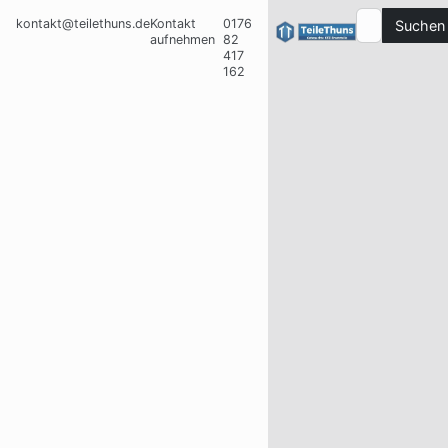
kontakt@teilethuns.de
Kontakt
0176
Suchen
aufnehmen
82
417
162