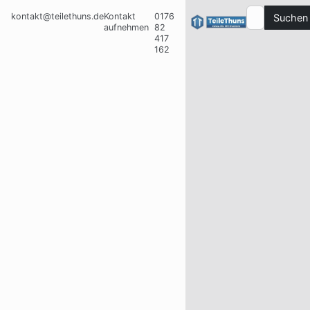
kontakt@teilethuns.de
Kontakt
0176
Suchen
aufnehmen
82
417
162