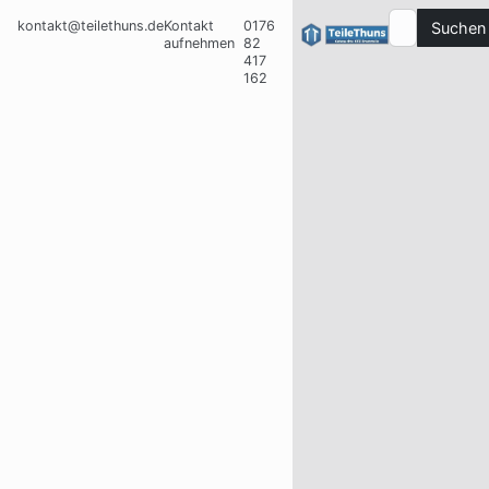
kontakt@teilethuns.de
Kontakt
0176
Suchen
aufnehmen
82
417
162