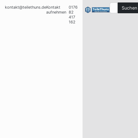
kontakt@teilethuns.de
Kontakt
0176
Suchen
aufnehmen
82
417
162