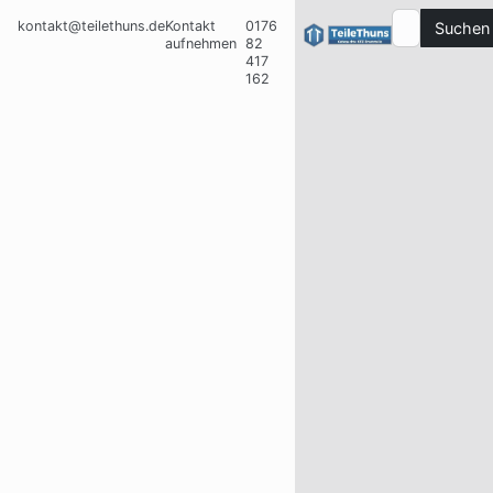
kontakt@teilethuns.de
Kontakt
0176
Suchen
aufnehmen
82
417
162