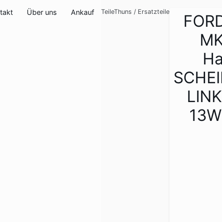
takt
Über uns
Ankauf
TeileThuns
/
Ersatzteile
FOR
MK
Ha
SCHE
LINK
13W