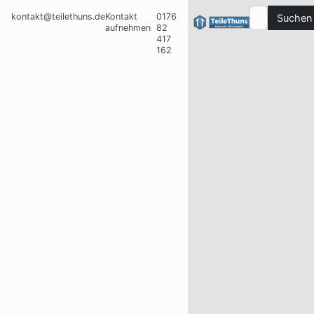
kontakt@teilethuns.de
Kontakt
0176
Suchen
aufnehmen
82
417
162