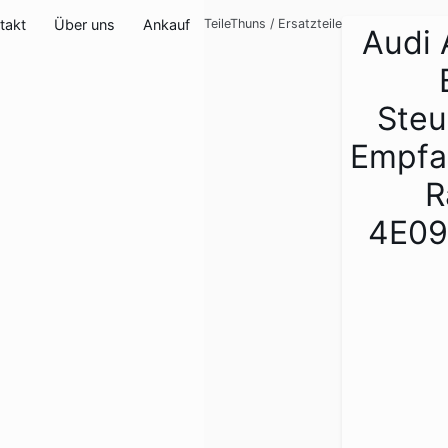
takt
Über uns
Ankauf
TeileThuns
/
Ersatzteile
Audi 
Steu
Empfa
R
4E09