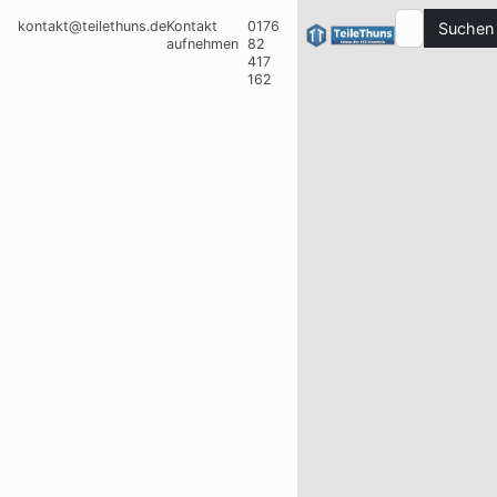
kontakt@teilethuns.de
Kontakt
0176
Suchen
aufnehmen
82
417
162