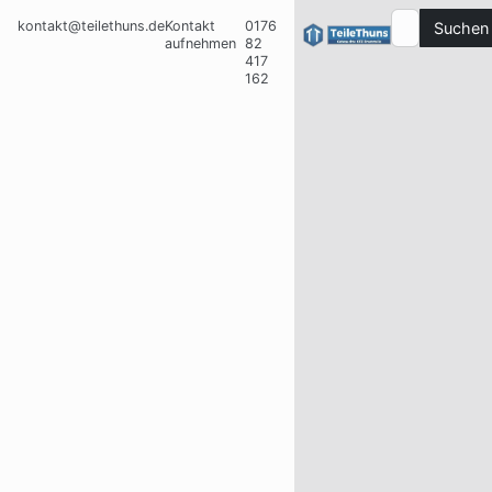
kontakt@teilethuns.de
Kontakt
0176
Suchen
aufnehmen
82
417
162