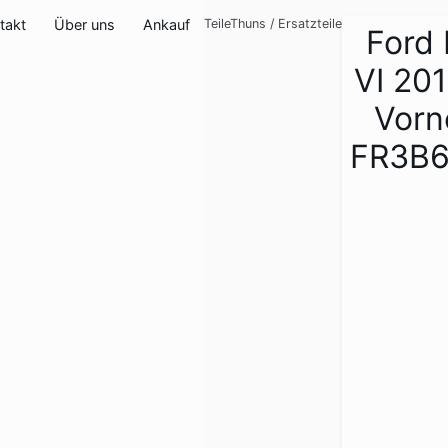
takt
Über uns
Ankauf
TeileThuns
/
Ersatzteile
Ford
VI 201
Vorn
FR3B