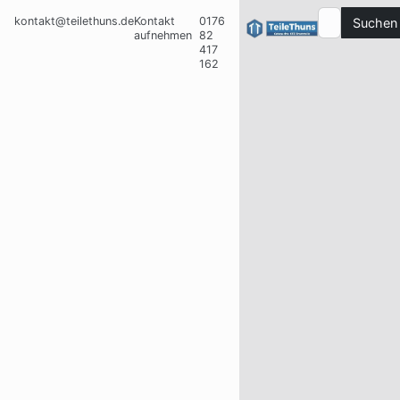
kontakt@teilethuns.de
Kontakt
0176
Suchen
aufnehmen
82
417
162