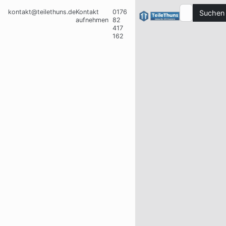
kontakt@teilethuns.de
Kontakt
0176
Suchen
aufnehmen
82
417
162