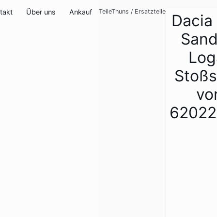
takt
Über uns
Ankauf
TeileThuns
/
Ersatzteile
Dacia
Sande
Loga
Stoßs
vo
62022