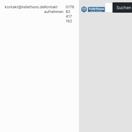
kontakt@teilethuns.de
Kontakt
0176
Suchen
aufnehmen
82
417
162