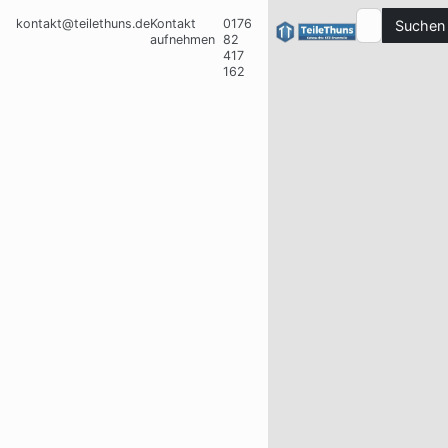
kontakt@teilethuns.de
Kontakt
0176
Suchen
aufnehmen
82
417
162