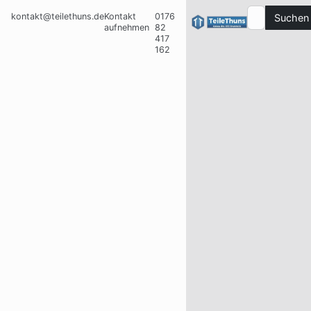
kontakt@teilethuns.de
Kontakt
0176
Suchen
aufnehmen
82
417
162