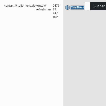
kontakt@teilethuns.de
Kontakt
0176
Suchen
aufnehmen
82
417
162