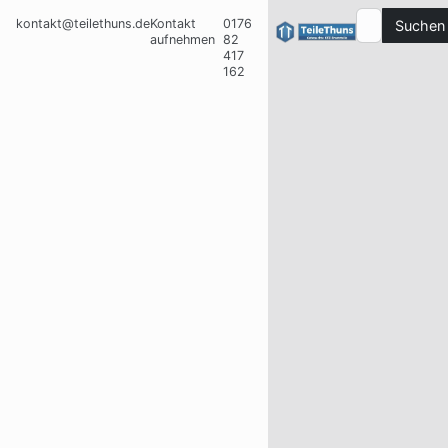
kontakt@teilethuns.de
Kontakt
0176
Suchen
aufnehmen
82
417
162