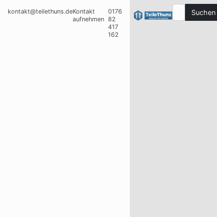
kontakt@teilethuns.de
Kontakt
0176
Suchen
aufnehmen
82
417
162