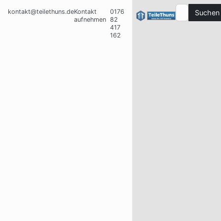
kontakt@teilethuns.de
Kontakt
0176
Suchen
aufnehmen
82
417
162