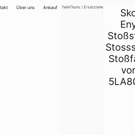
takt
Über uns
Ankauf
TeileThuns
/
Ersatzteile
Sk
En
Stoßs
Stoss
Stoßf
vo
5LA8