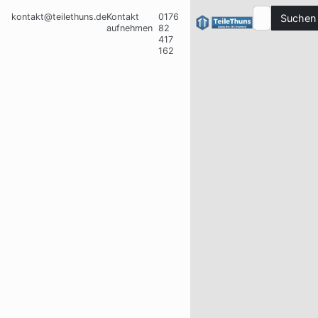
kontakt@teilethuns.de
Kontakt
0176
Suchen
aufnehmen
82
417
162