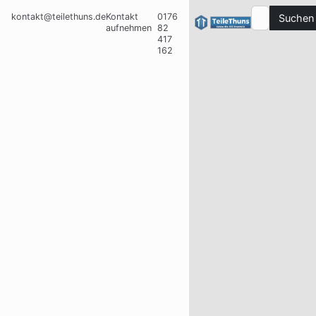
kontakt@teilethuns.de
Kontakt
0176
Suchen
aufnehmen
82
417
162