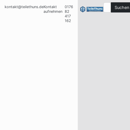
kontakt@teilethuns.de
Kontakt
0176
Suchen
aufnehmen
82
417
162