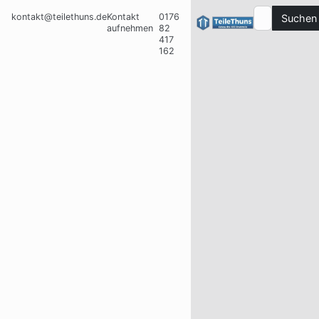
kontakt@teilethuns.de
Kontakt
0176
Suchen
aufnehmen
82
417
162