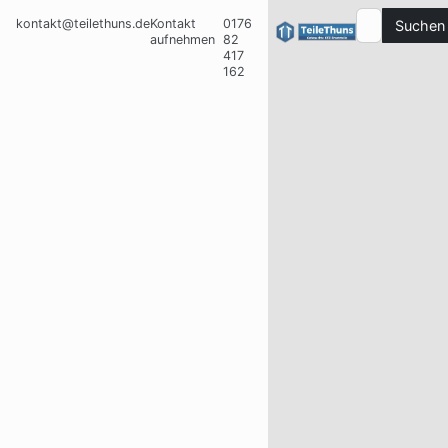
kontakt@teilethuns.de
Kontakt
0176
Suchen
aufnehmen
82
417
162