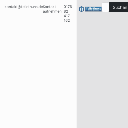
kontakt@teilethuns.de
Kontakt
0176
Suchen
aufnehmen
82
417
162