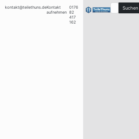
kontakt@teilethuns.de
Kontakt
0176
Suchen
aufnehmen
82
417
162