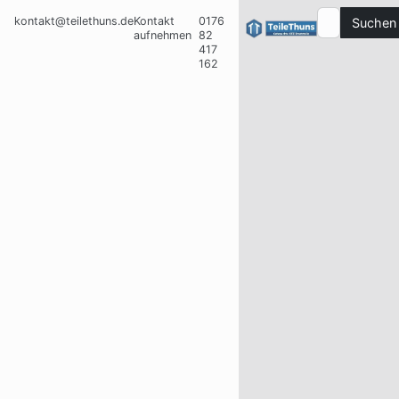
kontakt@teilethuns.de
Kontakt
0176
Suchen
aufnehmen
82
417
162