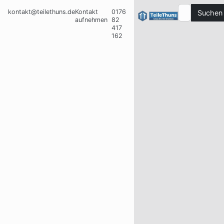
kontakt@teilethuns.de
Kontakt
0176
Suchen
aufnehmen
82
417
162